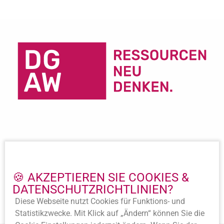
Wichtige Links
Impressum
🍪 AKZEPTIEREN SIE COOKIES &
Datenschutz
DATENSCHUTZ­RICHTLINIEN?
Beitritt
Diese Webseite nutzt Cookies für Funktions- und
Satzung
Statistik­zwecke. Mit Klick auf „Ändern“ können Sie die