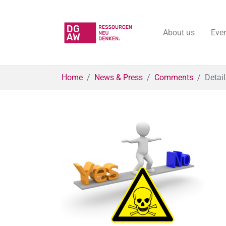
About us
Eve
Skip to main content
You are here:
Home
News & Press
Comments
Detail