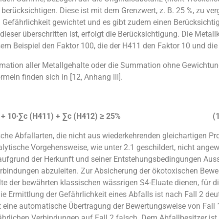
berücksichtigen. Diese ist mit dem Grenzwert, z. B. 25 %, zu ver
h Gefährlichkeit gewichtet und es gibt zudem einen Berücksicht
 dieser überschritten ist, erfolgt die Berücksichtigung. Die Met
esem Beispiel den Faktor 100, die der H411 den Faktor 10 und di
ation aller Metallgehalte oder die Summation ohne Gewichtung
eln finden sich in [12, Anhang III].
 + 10
∙
∑c (H411) + ∑c (H412) ≥ 25% (1
sche Abfallarten, die nicht aus wiederkehrenden gleichartigen P
alytische Vorgehensweise, wie unter 2.1 geschildert, nicht ang
aufgrund der Herkunft und seiner Entstehungsbedingungen Au
erbindungen abzuleiten. Zur Absicherung der ökotoxischen Bewe
te der bewährten klassischen wässrigen S4-Eluate dienen, für di
Die Ermittlung der Gefährlichkeit eines Abfalls ist nach Fall 2 deu
st eine automatische Übertragung der Bewertungsweise von Fall
ährlichen Verbindungen auf Fall 2 falsch. Dem Abfallbesitzer ist