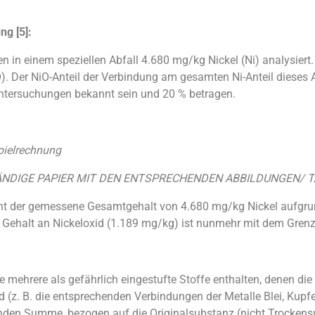
ng [5]:
 in einem speziellen Abfall 4.680 mg/kg Nickel (Ni) analysiert. 
O). Der NiO-Anteil der Verbindung am gesamten Ni-Anteil dieses
ntersuchungen bekannt sein und 20 % betragen.
spielrechnung
NDIGE PAPIER MIT DEN ENTSPRECHENDEN ABBILDUNGEN/ TA
cht der gemessene Gesamtgehalt von 4.680 mg/kg Nickel aufgr
r Gehalt an Nickeloxid (1.189 mg/kg) ist nunmehr mit dem Grenz
die mehrere als gefährlich eingestufte Stoffe enthalten, denen 
 (z. B. die entsprechenden Verbindungen der Metalle Blei, Kupfer, 
nden Summe, bezogen auf die Originalsubstanz (nicht Trockensu