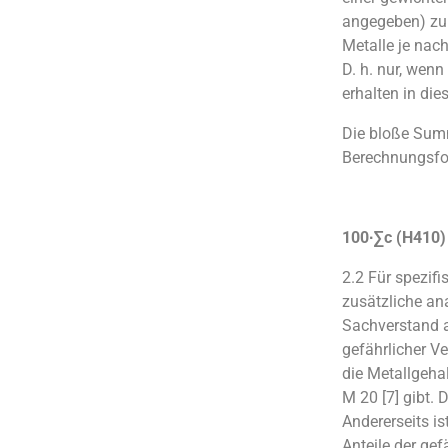
angegeben) zu 
Metalle je nac
D. h. nur, wenn
erhalten in di
Die bloße Summ
Berechnungsform
100
∙
∑c (H410)
2.2 Für spezifi
zusätzliche an
Sachverstand 
gefährlicher V
die Metallgehal
M 20 [7] gibt. 
Andererseits i
Anteile der gef