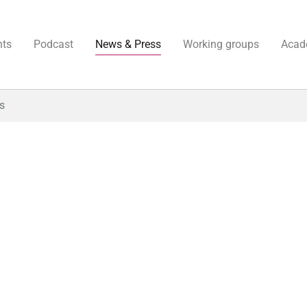
nts
Podcast
News & Press
Working groups
Acad
s