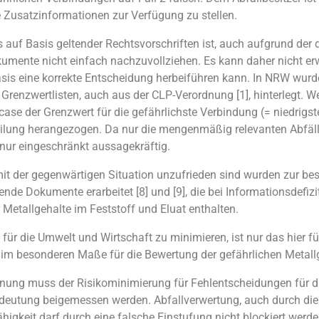
 Zusatzinformationen zur Verfügung zu stellen.
ls auf Basis geltender Rechtsvorschriften ist, auch aufgrund der
mente nicht einfach nachzuvollziehen. Es kann daher nicht erwa
asis eine korrekte Entscheidung herbeiführen kann. In NRW wurd
e Grenzwertlisten, auch aus der CLP-Verordnung [1], hinterlegt. 
case der Grenzwert für die gefährlichste Verbindung (= niedrigs
eilung herangezogen. Da nur die mengenmäßig relevanten Abfä
n nur eingeschränkt aussagekräftig.
r mit der gegenwärtigen Situation unzufrieden sind wurden zur be
de Dokumente erarbeitet [8] und [9], die bei Informationsdefi
r Metallgehalte im Feststoff und Eluat enthalten.
ür die Umwelt und Wirtschaft zu minimieren, ist nur das hier fü
 im besonderen Maße für die Bewertung der gefährlichen Metallg
onung muss der Risikominimierung für Fehlentscheidungen für 
deutung beigemessen werden. Abfallverwertung, auch durch die N
gkeit darf durch eine falsche Einstufung nicht blockiert werden