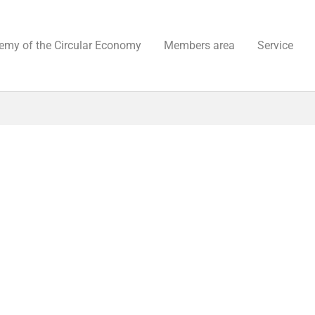
emy of the Circular Economy
Members area
Service