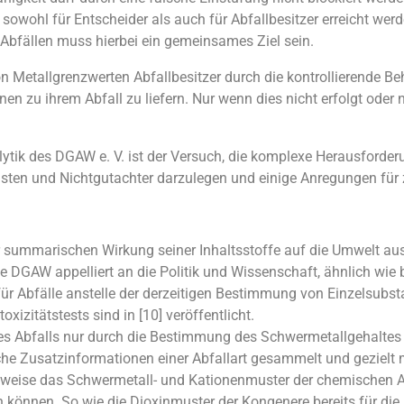
sowohl für Entscheider als auch für Abfallbesitzer erreicht wer
 Abfällen muss hierbei ein gemeinsames Ziel sein.
n Metallgrenzwerten Abfallbesitzer durch die kontrollierende Be
 zu ihrem Abfall zu liefern. Nur wenn dies nicht erfolgt oder n
ytik des DGAW e. V. ist der Versuch, die komplexe Herausforderu
uristen und Nichtgutachter darzulegen und einige Anregungen fü
er summarischen Wirkung seiner Inhaltsstoffe auf die Umwelt aus
e DGAW appelliert an die Politik und Wissenschaft, ähnlich wie 
 für Abfälle anstelle der derzeitigen Bestimmung von Einzelsub
izitätstests sind in [10] veröffentlicht.
nes Abfalls nur durch die Bestimmung des Schwermetallgehaltes al
sche Zusatzinformationen einer Abfallart gesammelt und geziel
sweise das Schwermetall- und Kationenmuster der chemischen A
en können. So wie die Dioxinmuster der Kongenere bereits für die