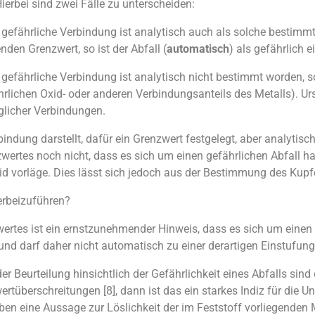
erbei sind zwei Fälle zu unterscheiden:
gefährliche Verbindung ist analytisch auch als solche bestimmt
den Grenzwert, so ist der Abfall (
automatisch
) als gefährlich 
gefährliche Verbindung ist analytisch nicht bestimmt worden, so
hrlichen Oxid- oder anderen Verbindungsanteils des Metalls). U
licher Verbindungen.
indung darstellt, dafür ein Grenzwert festgelegt, aber analytis
ertes noch nicht, dass es sich um einen gefährlichen Abfall han
id vorläge. Dies lässt sich jedoch aus der Bestimmung des Ku
herbeizuführen?
ertes ist ein ernstzunehmender Hinweis, dass es sich um einen g
und darf daher nicht automatisch zu einer derartigen Einstufung
 Beurteilung hinsichtlich der Gefährlichkeit eines Abfalls sind 
rtüberschreitungen [8], dann ist das ein starkes Indiz für die Un
uben eine Aussage zur Löslichkeit der im Feststoff vorliegen