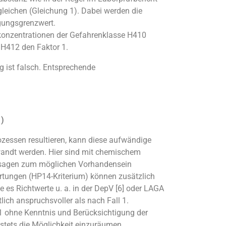
gleichen (Gleichung 1). Dabei werden die
igungsgrenzwert.
allkonzentrationen der Gefahrenklasse H410
e H412 den Faktor 1.
 ist falsch. Entsprechende
)
rozessen resultieren, kann diese aufwändige
ewandt werden. Hier sind mit chemischem
ssagen zum möglichen Vorhandensein
rtungen (HP14-Kriterium) können zusätzlich
e es Richtwerte u. a. in der DepV [6] oder LAGA
tlich anspruchsvoller als nach Fall 1.
 1 ohne Kenntnis und Berücksichtigung der
 stets die Möglichkeit einzuräumen,