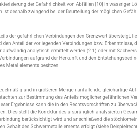
terisierung der Gefährlichkeit von Abfällen [10] in wässriger 
ist deshalb zwingend bei der Beurteilung der möglichen Gefährl
ils der gefährlichen Verbindungen den Grenzwert übersteigt, lie
 den Anteil der vorliegenden Verbindungen bzw. Erkenntnisse, 
er aufwändig analytisch ermittelt werden (2.1) oder mit Sachve
e Verbindungen aufgrund der Herkunft und den Entstehungsbedi
es Metallelements besitzen.
 regelmäßig und in größeren Mengen anfallende, gleichartige Ab
tachten zur Bestimmung des Anteils möglicher gefährlichen Ve
e dieser Ergebnisse kann die in den Rechtsvorschriften zu überwa
n. Dies stellt die Korrektur des ursprünglich analysierten Gesam
erbindung berücksichtigt wird und anschließend die stöchiometr
en Gehalt des Schwermetallelements erfolgt (siehe Beispielrech