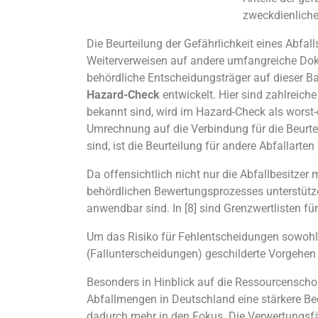
zweckdienliche
Die Beurteilung der Gefährlichkeit eines Abfal
Weiterverweisen auf andere umfangreiche Doku
behördliche Entscheidungsträger auf dieser B
Hazard-Check
entwickelt. Hier sind zahlreich
bekannt sind, wird im Hazard-Check als worst-
Umrechnung auf die Verbindung für die Beurt
sind, ist die Beurteilung für andere Abfallarte
Da offensichtlich nicht nur die Abfallbesitze
behördlichen Bewertungsprozesses unterstützen
anwendbar sind. In [8] sind Grenzwertlisten fü
Um das Risiko für Fehlentscheidungen sowohl f
(Fallunterscheidungen) geschilderte Vorgehen
Besonders in Hinblick auf die Ressourcensch
Abfallmengen in Deutschland eine stärkere Be
dadurch mehr in den Fokus. Die Verwertungsfähi