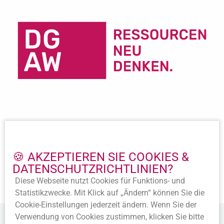
Important Links
Imprint
🍪 AKZEPTIEREN SIE COOKIES &
Privacy policy
DATENSCHUTZ­RICHTLINIEN?
Accession
Diese Webseite nutzt Cookies für Funktions- und
Statutes
Statistik­zwecke. Mit Klick auf „Ändern“ können Sie die
Cookie-Ein­stellungen jederzeit ändern. Wenn Sie der
Verwendung von Cookies zustimmen, klicken Sie bitte