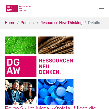
Skip to main content
You are here:
Home
Podcast
Resources.New.Thinking
Details
Folge 9 - Im Metall-Kreislauf liegt die