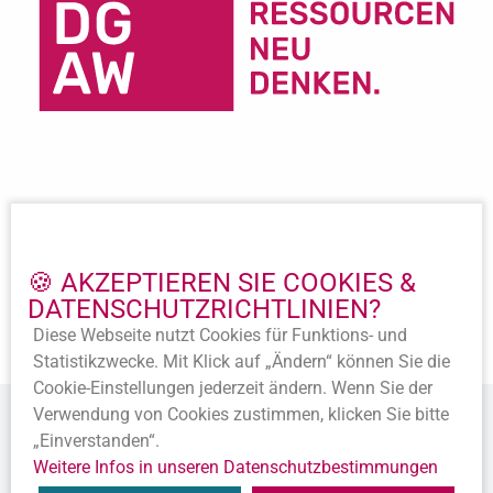
Wichtige Links
Impressum
🍪 AKZEPTIEREN SIE COOKIES &
Datenschutz
DATENSCHUTZ­RICHTLINIEN?
Beitritt
Satzung
Diese Webseite nutzt Cookies für Funktions- und
Statistik­zwecke. Mit Klick auf „Ändern“ können Sie die
Cookie-Ein­stellungen jederzeit ändern. Wenn Sie der
Verwendung von Cookies zustimmen, klicken Sie bitte
„Einverstanden“.
Weitere Infos in unseren Datenschutz­bestimmungen