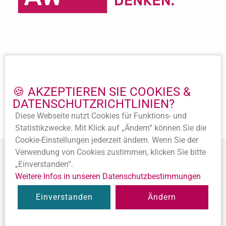
Wichtige Links
Impressum
🍪 AKZEPTIEREN SIE COOKIES &
Datenschutz
DATENSCHUTZ­RICHTLINIEN?
Beitritt
Diese Webseite nutzt Cookies für Funktions- und
Satzung
Statistik­zwecke. Mit Klick auf „Ändern“ können Sie die
Cookie-Ein­stellungen jederzeit ändern. Wenn Sie der
Verwendung von Cookies zustimmen, klicken Sie bitte
„Einverstanden“.
Weitere Infos in unseren Datenschutz­bestimmungen
© 2020 Alle Rechte vorbehalten.
Einverstanden
Ändern
Diese Webseite ist ein
Produkt der SEWOBE AG