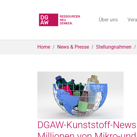
Über uns
Ver
Skip to main content
You are here:
Home
News & Presse
Stellungnahmen
DGAW-Kunststoff-Newsle
Millionen von Mikro-un