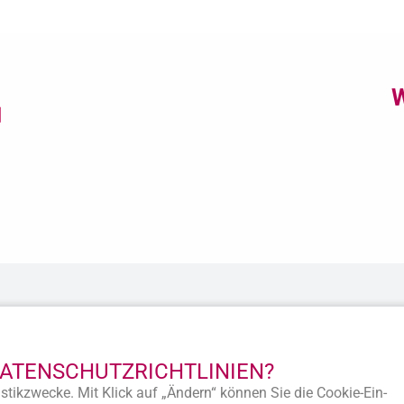
W
DATENSCHUTZ­RICHTLINIEN?
© 2020 Alle Rechte vorbehalten.
stik­zwecke. Mit Klick auf „Ändern“ können Sie die Cookie-Ein­
Diese Webseite ist ein
Produkt der SEWOBE AG