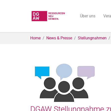
Über uns
Ver
Skip to main content
You are here:
Home
News & Presse
Stellungnahmen
DGAW Stellungnahme zu