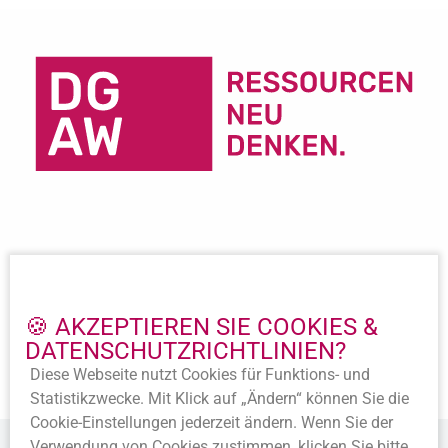
Wichtige Links
Impressum
🍪 AKZEPTIEREN SIE COOKIES &
Datenschutz
DATENSCHUTZ­RICHTLINIEN?
Beitritt
Diese Webseite nutzt Cookies für Funktions- und
Satzung
Statistik­zwecke. Mit Klick auf „Ändern“ können Sie die
Cookie-Ein­stellungen jederzeit ändern. Wenn Sie der
Verwendung von Cookies zustimmen, klicken Sie bitte