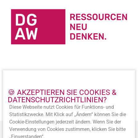
Wichtige Links
Impressum
🍪 AKZEPTIEREN SIE COOKIES &
Datenschutz
DATENSCHUTZ­RICHTLINIEN?
Beitritt
Diese Webseite nutzt Cookies für Funktions- und
Satzung
Statistik­zwecke. Mit Klick auf „Ändern“ können Sie die
Cookie-Ein­stellungen jederzeit ändern. Wenn Sie der
Verwendung von Cookies zustimmen, klicken Sie bitte
„Einverstanden“.